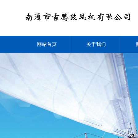
网站首页
关于我们
企业简介
企业文化
发展历程