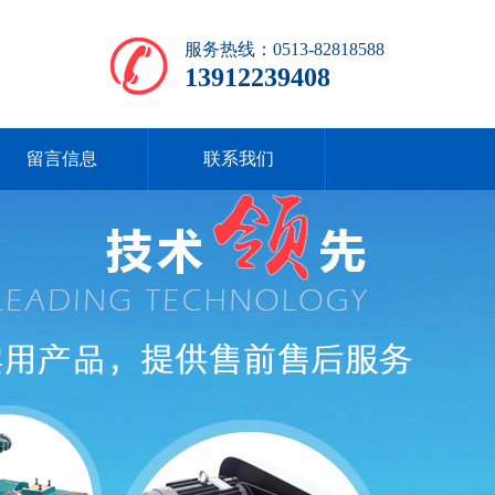
服务热线：0513-82818588
13912239408
留言信息
联系我们
联系方式