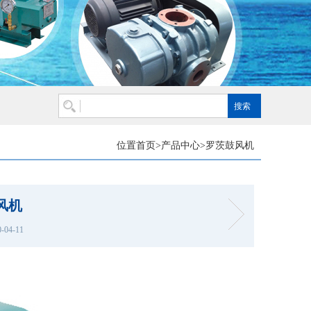
位置
首页>
产品中心
>
罗茨鼓风机
茨风机
04-11