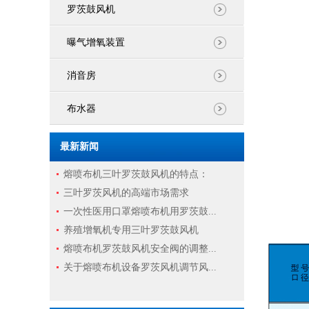
罗茨鼓风机
曝气增氧装置
消音房
布水器
最新新闻
熔喷布机三叶罗茨鼓风机的特点：
三叶罗茨风机的高端市场需求
一次性医用口罩熔喷布机用罗茨鼓...
养殖增氧机专用三叶罗茨鼓风机
熔喷布机罗茨鼓风机安全阀的调整...
关于熔喷布机设备罗茨风机调节风...