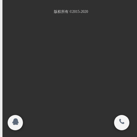
联系我们
网址：http://192.168.0.2:8080
版权所有 ©2015-2020
联系我们
搜索
关闭
登录
注册
© 2015-2026
版权所有 ©2015-2020