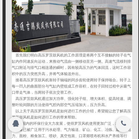
联系我们
网址：http://192.168.0.2:8080
联系我们
搜索
关闭
首先我们明白高压罗茨鼓风机的工作原理是将两个互不接触的转子在气
缸内作同速反向运动，来推动气流由一侧移动至另一侧。高速气流移到排
登录
注册
气口附近与排气口相连通的瞬时，因有较高压力的气体回流，这时工作容
积中的压力突然升高，并将气体输送外出。
© 2015-2026
接着高压罗茨鼓风机靠转子轴端的同步齿轮使两转子保持啮合。转子上
版权所有 ©2015-2020
每一凹入的曲面部分与气缸内壁组成工作容积，在转子回转过程中从吸气
口带走气体，当两转子依次交替工作。
高压罗茨鼓风机通过加大功率、强化转子组、增大体积、提高转速、调
整叶轮间隙的方法使得气腔内部空气压缩加大，压力升高。
以上关于高压罗茨鼓风机是如何进行工作的介绍，希望能让您了解高压
罗茨鼓风机是如何进行工作的带来帮助。
由于国内的环保行业大力发展，使得罗茨风机使用更加广泛，本公司经
营设备已被广泛用于污水处理、气力输送、矿山、化工、冶炼、建材、电
力、面粉、粮食加工、喷砂、真空包装、口罩熔喷布机和水产养殖等行