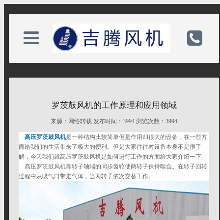
关于我们
电话：13912239408|0513-
罗茨鼓风机的工作原理和应用领域
新闻中心
82818588|82681177
来源：网络转载 发布时间：3994 浏览次数：3994
高压罗茨鼓风机
是一种结构比较简单但是作用却很大的设备，在一些方
产品中心
手机：13912239408
面给我们的生活带来了极大的便利。但是大家往往对设备本身不是很了
解，今天我们就高压罗茨鼓风机是如何进行工作的方面给大家介绍一下。
高压罗茨鼓风机靠转子轴端的同步齿轮使两转子保持啮合。在转子回转
资料下载
邮箱：13912239408@163.com
过程中从吸气口带走气体，当两转子依次交替工作。
留言信息
备案号：