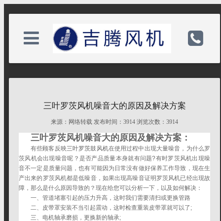
关于我们
电话：13912239408|0513-
三叶罗茨风机噪音大的原因及解决方案
新闻中心
82818588|82681177
来源：网络转载 发布时间：3914 浏览次数：3914
三叶罗茨风机噪音大的原因及解决方案：
产品中心
手机：13912239408
有些顾客反映
三叶罗茨鼓风机
在使用过程中出现大量噪音，为什么罗
茨风机会出现噪音呢？是否产品质量本身就有问题?有时罗茨风机出现噪
音不一定是质量问题，也有可能因为日常没有做好保养工作导致，现在生
资料下载
邮箱：13912239408@163.com
产出来的罗茨风机都是低噪音，如果出现高噪音证明罗茨风机已经出现故
障，那么是什么原因导致的？现在给您可以分析一下，以及如何解决：
一、管道堵塞引起的压力升高，这时我们需要清扫或更换管路
留言信息
备案号：
二、皮带罩安装不当引起震动，这时检查重装皮带罩就可以了;
三、电机轴承磨损，更换新的轴承;