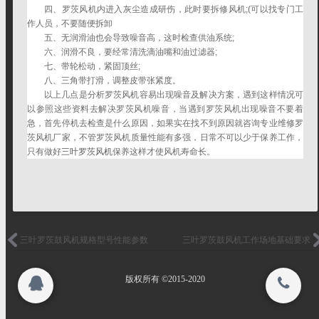
四、罗茨风机内进入灰尘造成研伤，此时要拆修风机;(可以找专门工
联系我们
网址：http://192.168.0.2:8080
作人员，不要随便拆卸
五、无润滑油也会导致噪音高，这时检查供油系统;
六、润滑不良，要经常清洗滴油嘴和油过滤器;
联系我们
七、带轮松动，紧固顶丝;
八、三角带打滑，调整皮带张紧度。
搜索
以上几点是分析罗茨风机容易出现噪音及解决方案，遇到这样情况可
关闭
以参照这些资料去解决罗茨风机噪音，当遇到罗茨风机出现噪音不要着
急，首先停机去检查是什么原因，如果实在找不到原因就咨询专业维修罗
茨风机厂家，不管罗茨风机质量性能有多强，日常不可以少于保养工作，
登录
注册
只有做好
三叶罗茨风机
保养这样才使风机寿命长。
© 2015-2026
版权所有 ©2015-2020
三叶罗茨鼓风机规格型号性能参数
三叶罗茨鼓风机工作场地基础要求
表
版权所有 ©2015-2020